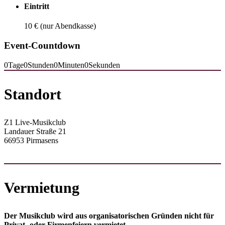
Eintritt
10 € (nur Abendkasse)
Event-Countdown
0
Tage
0
Stunden
0
Minuten
0
Sekunden
Standort
Z1 Live-Musikclub
Landauer Straße 21
66953 Pirmasens
Vermietung
Der Musikclub wird aus orga­nisa­torischen Gründen nicht für
Privat- oder Firmen­feiern vermietet.