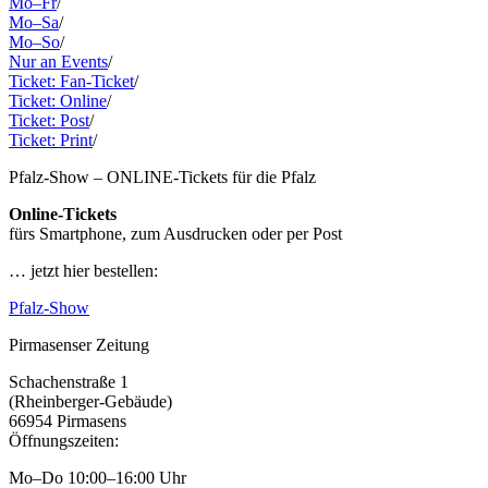
Mo–Fr
/
Mo–Sa
/
Mo–So
/
Nur an Events
/
Ticket: Fan-Ticket
/
Ticket: Online
/
Ticket: Post
/
Ticket: Print
/
Pfalz-Show – ONLINE-Tickets für die Pfalz
Online-Tickets
fürs Smartphone, zum Ausdrucken oder per Post
… jetzt hier bestellen:
Pfalz-Show
Pirmasenser Zeitung
Schachenstraße 1
(Rheinberger-Gebäude)
66954 Pirmasens
Öffnungszeiten:
Mo–Do 10:00–16:00 Uhr