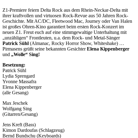
Z1-Premiere feiern Delta Rock aus dem Rhein-Neckar-Delta mit
ihrer kraftvollen und virtuosen Rock-Revue aus 50 Jahren Rock-
Geschichte. Mit AC/DC, Fleetwood Mac, Journey oder Van Halen
ist großes Ohren-Kino garantiert beim ersten Rock-Konzert im
neuen Z1. Freut euch auf eine stimmgewaltige Unterhaltung mit
„unzähligen“ Frontleuten, u.a. dem Rock- und Metal-Sänger
Patrick Sühl
(Almanac, Rocky Horror Show, Whiteshake) …
Pirmasens grüßt seine bekannten Gesichter
Elena Kippenberger
und
„Wolle“ Sing!
Besetzung:
Patrick Sühl
Lydia Sprengard
Yvonne Massafra
Elena Kippenberger
(alle Gesang)
Max Jeschek
Wolfgang Sing
(Gitarren/Gesang)
Jens Kreft (Bass)
Kimon Dardoufas (Schlagzeug)
Bernd Bundschu (Keyboards)