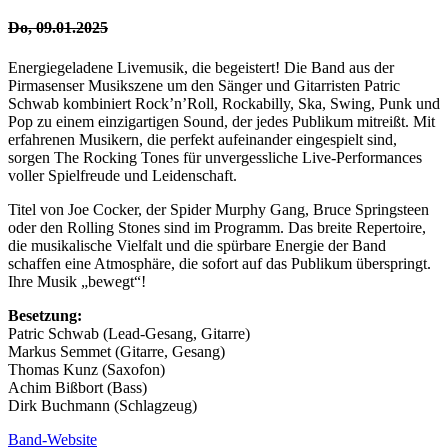
Do, 09.01.2025
Energiegeladene Livemusik, die begeistert! Die Band aus der
Pirmasenser Musikszene um den Sänger und Gitarristen Patric
Schwab kombiniert Rock’n’Roll, Rockabilly, Ska, Swing, Punk und
Pop zu einem einzigartigen Sound, der jedes Publikum mitreißt. Mit
erfahrenen Musikern, die perfekt aufeinander eingespielt sind,
sorgen The Rocking Tones für unvergessliche Live-Performances
voller Spielfreude und Leidenschaft.
Titel von Joe Cocker, der Spider Murphy Gang, Bruce Springsteen
oder den Rolling Stones sind im Programm. Das breite Repertoire,
die musikalische Vielfalt und die spürbare Energie der Band
schaffen eine Atmosphäre, die sofort auf das Publikum überspringt.
Ihre Musik „bewegt“!
Besetzung:
Patric Schwab (Lead-Gesang, Gitarre)
Markus Semmet (Gitarre, Gesang)
Thomas Kunz (Saxofon)
Achim Bißbort (Bass)
Dirk Buchmann (Schlagzeug)
Band-Website