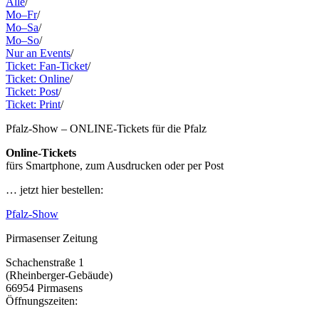
Alle
/
Mo–Fr
/
Mo–Sa
/
Mo–So
/
Nur an Events
/
Ticket: Fan-Ticket
/
Ticket: Online
/
Ticket: Post
/
Ticket: Print
/
Pfalz-Show – ONLINE-Tickets für die Pfalz
Online-Tickets
fürs Smartphone, zum Ausdrucken oder per Post
… jetzt hier bestellen:
Pfalz-Show
Pirmasenser Zeitung
Schachenstraße 1
(Rheinberger-Gebäude)
66954 Pirmasens
Öffnungszeiten: