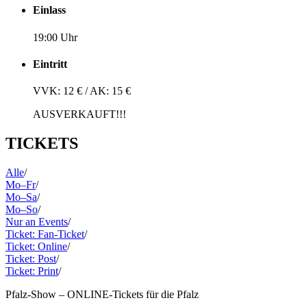
Einlass
19:00 Uhr
Eintritt
VVK: 12 € / AK: 15 €
AUSVERKAUFT!!!
TICKETS
Alle
/
Mo–Fr
/
Mo–Sa
/
Mo–So
/
Nur an Events
/
Ticket: Fan-Ticket
/
Ticket: Online
/
Ticket: Post
/
Ticket: Print
/
Pfalz-Show – ONLINE-Tickets für die Pfalz