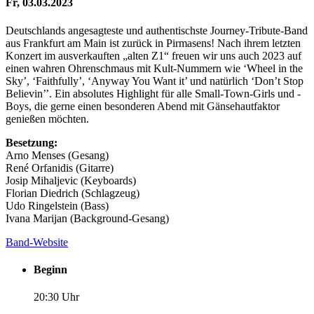
Fr, 03.03.2023
Deutschlands angesagteste und authentischste Journey-Tribute-Band
aus Frankfurt am Main ist zurück in Pirmasens! Nach ihrem letzten
Konzert im ausverkauften „alten Z1“ freuen wir uns auch 2023 auf
einen wahren Ohrenschmaus mit Kult-Nummern wie ‘Wheel in the
Sky’, ‘Faithfully’, ‘Anyway You Want it’ und natürlich ‘Don’t Stop
Believin’’. Ein absolutes Highlight für alle Small-Town-Girls und -
Boys, die gerne einen besonderen Abend mit Gänsehautfaktor
genießen möchten.
Besetzung:
Arno Menses (Gesang)
René Orfanidis (Gitarre)
Josip Mihaljevic (Keyboards)
Florian Diedrich (Schlagzeug)
Udo Ringelstein (Bass)
Ivana Marijan (Background-Gesang)
Band-Website
Beginn
20:30 Uhr